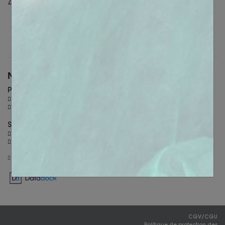
Nous contacter
PARIS
36 Rue des Petits champs - 75002 Paris
+ 33 (0)6 26 30 40 46
SALON-DE-PROVENCE
305 allées de Craponne - 13300 Salon-de-Provence
+ 33 (0)4 90 44 60 60
academy@biotech-dental.com
CGV/CGU