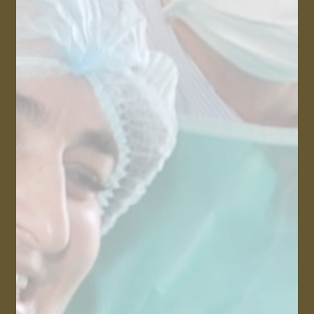
NOS CHIFFRES
CLÉS
593
Patients soignés
depuis 5 ans
99
%
Humanitaire
10
%
Théorique
89
%
Pratique