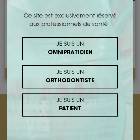
1000 SOURIRES DU MAROC
Ce site est exclusivement réservé
Module Chirurgie - 2026
aux professionnels de santé :
06 / 11 déc. 2026
Marrakech
Module Chirurgie
4 jours - 37 heures
JE SUIS UN
OMNIPRATICIEN
Prix de la formation
5990 €
JE SUIS UN
Découvrir
ORTHODONTISTE
JE SUIS UN
PATIENT
NOUS FAIRE
CONFIANCE