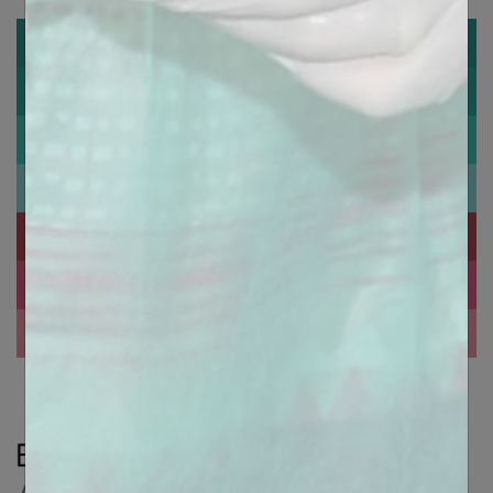
IMPLANTOLOGIE
BIOTECH DENTAL ORTHO
ORTHODONTISTE
ORTHODONTIE INVISIBLE
DENTISTE
ACIDE HYALURONIQUE
ESTHETIQUE
PROTHÈSE DENTAIRE
ASSISTANT(E)