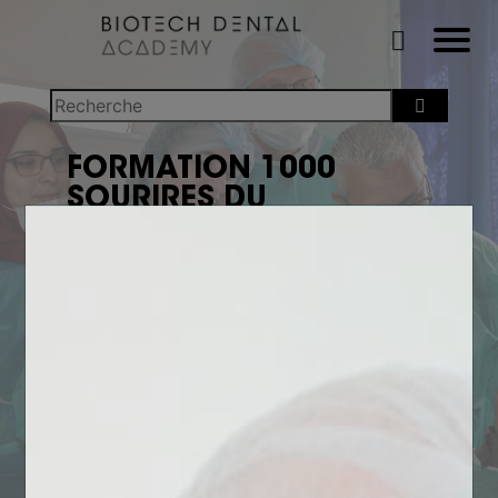
FORMATION 1000
SOURIRES DU
MAROC
REDONNER LE SOURIRE
AUX PLUS DÉMUNIS
Dans le cadre de la campagne d’hygiène bucco-
dentaire lancée par le Ministère de la Santé
Marocaine, vous allez permettre aux personnes les
plus démunies d’avoir un accès gratuit aux meilleurs
techniques et produits implantaires du marché.
Sous l’égide du Ministère de la Santé Marocaine,
cette action humanitaire est organisée par Biotech