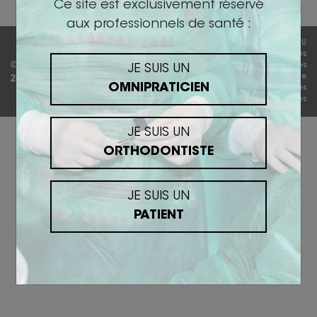
Ce site est exclusivement réservé
aux professionnels de santé :
CGV/CGU
Politique de protection des
© BIOTECH DENTAL ACADEMY
données
JE SUIS UN
2019
Plan du site
OMNIPRATICIEN
Mentions légales
Cookies
JE SUIS UN
ORTHODONTISTE
JE SUIS UN
PATIENT