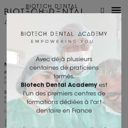
Avec déjà plusieurs
Nous contacter
centaines de praticiens
PARIS
formés,
36 Rue des Petits champs - 75002 Paris
+ 33 (0)6 26 30 40 46
Biotech Dental Academy
est
SALON-DE-PROVENCE
l'un des premiers centres de
305 allées de Craponne - 13300 Salon-de-Provence
formations dédiées à l'art
+ 33 (0)4 90 44 60 60
dentaire en France
academy@biotech-dental.com