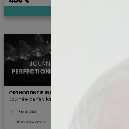
400 €
Découvrir
ORTHODONTIE INVISIBLE
Journée perfectionnement
18 sept. 2026
Bordeaux
1 jour - 8 heures de 08h30 à
Perfectionnement
18h30