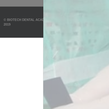
CGV/CGU
Politique de protection des
© BIOTECH DENTAL ACADEMY
données
2019
Plan du site
Mentions légales
Cookies