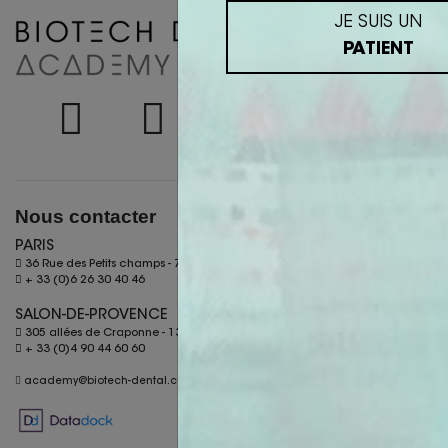
JE SUIS UN
PATIENT
Nous contacter
PARIS
36 Rue des Petits champs - 75002 Paris
+ 33 (0)6 26 30 40 46
SALON-DE-PROVENCE
305 allées de Craponne - 13300 Salon-de-Provence
+ 33 (0)4 90 44 60 60
academy@biotech-dental.com