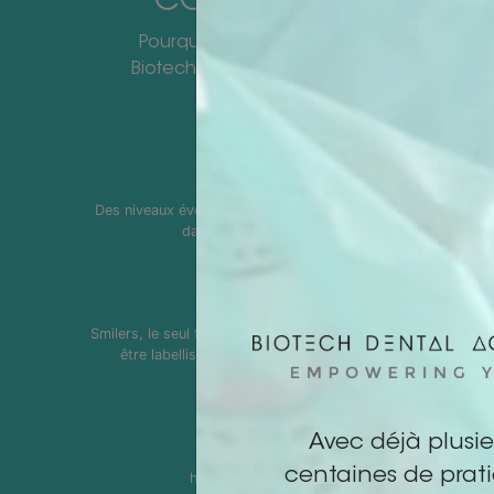
CONFIANCE
Pourquoi se former avec
Biotech Dental Academy ?
Des niveaux évolutifs qui vous accompagnent
dans votre pratique
Smilers, le seul fabricant d’aligneurs invisibles à
être labellisés Origine France Garantie
Avec déjà plusie
Un marché en
centaines de prati
hyper-croissance