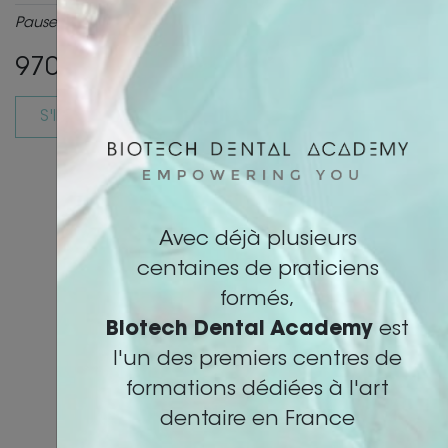
Pause et déjeuner compris
970€
INFORMATIONS
Avec déjà plusieurs
PRATIQUES
centaines de praticiens
formés,
Biotech Dental Academy
est
Télécharger la plaquette PDF
l'un des premiers centres de
formations dédiées à l'art
Détails du programme
dentaire en France
Prérequis :
Cette formation est