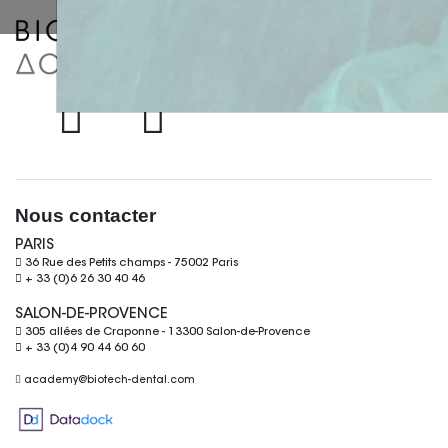
• Risques et indications de l’acide
hyaluronique,
• Comment proposer un
traitement d’acide hyaluronique ?
• Comment intégrer les injections
d’acide hyaluronique dans un
traitement global ?
• Brefs rappels de l’utilisation de
l’acide hyaluronique pour la
Nous contacter
modélisation des papilles
PARIS
dentaires.
36 Rue des Petits champs - 75002 Paris
+ 33 (0)6 26 30 40 46
Partie
SALON-DE-PROVENCE
305 allées de Craponne - 13300 Salon-de-Provence
+ 33 (0)4 90 44 60 60
pratique
academy@biotech-dental.com
• Injections d’acide hyaluronique
dans les tissus attenants à la