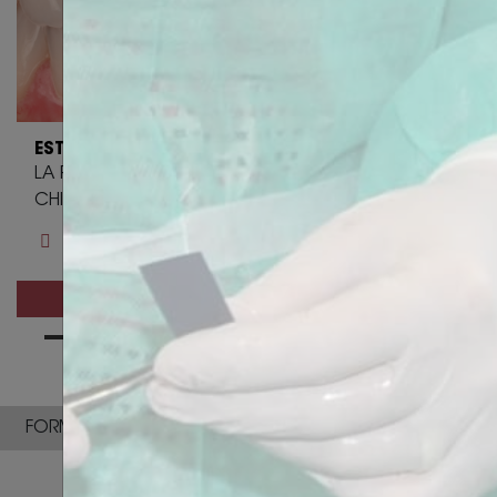
cliniques de cette chirurgie
• Savoir optimiser ses incisions et
sutures en implantologie
PROGRAMME
ESTHETIQUE
LA PHOTOGRAPHIE DENTAIRE DE L’ ESTHÉTIQUE À LA
Module 1 : Cicatrisation et
CHIRURGIE
Préservation alvéolaire
A. Physiologie de la cicatrisation
1 jour - 8 heures de 09h00 à 18h00
• Osseuse
• Alvéolaire
Découvrir
• Conséquences cliniques
• Arbre décisionnel sur la gestion
des défauts osseux
B. Préservation alvéolaire
• Facteurs de risque de
FORMATIONS RÉSERVÉES AUX CHIRURGIENS-DENTISTES
résorption alvéolaire
• Avulsion atraumatique