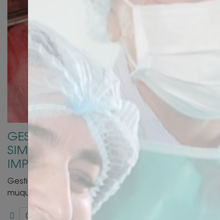
GESTION DES DÉFAUTS TISSULAIRES
SIMPLES : DE L’OS À LA MUQUEUSE
IMPLANTAIRE
Gestion des défauts tissulaires simples : de l’os à la
muqueuse implantaire
Paris