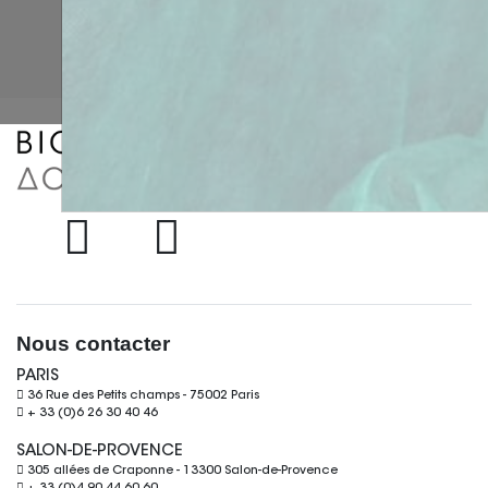
implantaire
Accompagnement
• Chirurgie de réouverture
sur-mesure
• Gestion des défauts de gencive
attachée :
• Techniques de lambeau déplacé
: Lambeau déplacé et technique
du rouleau
• Techniques additives : Greffe
conjonctive et greffe épithélio-
conjonctive
TP sur modèle animal :
• Comblement osseux et tissus
Nous contacter
mous
PARIS
• Table ronde et discussion sur
36 Rue des Petits champs - 75002 Paris
cas cliniques rencontrés par
+ 33 (0)6 26 30 40 46
chaque praticien
SALON-DE-PROVENCE
305 allées de Craponne - 13300 Salon-de-Provence
Accessibilité pmr :
si vous êtes