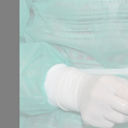
Les par
évaluation. Les ré
Objectif :
Découvrir
succès les cas les 
O B J E C T I F S
• Inclure l’orthodo
• La malocclusion 
• La biomécanique 
• Maitrise des outi
• Vérification, mod
• Actes en bouche :
NC
Empreintes numériques
Partie 
De 09h30 à 17h00
• Bases anatomique
• Les fondamentaux
• Biomécanique ort
• Présentation du 
Découvrir