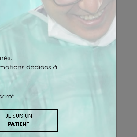
més,
rmations dédiées à
santé :
ur médical :
le début de la
JE SUIS UN
PATIENT
ER !
sts d’auto-