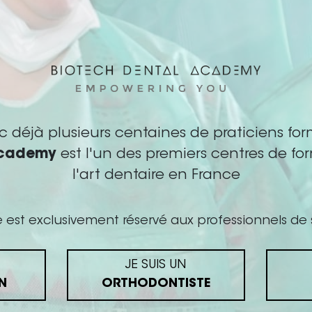
INFORMATIONS PRATIQUES
c déjà plusieurs centaines de praticiens for
Academy
est l'un des premiers centres de fo
quette PDF
l'art dentaire en France
me
e est exclusivement réservé aux professionnels de 
rmation est destinée aux personnes évoluant dans le secte
 et assistante dentaire
inscriptions peuvent être réalisées jusqu’à 1 semaine avant 
JE SUIS UN
ponibilités)
N
ORTHODONTISTE
ion :
UTEZ DE LA VALEUR A VOTRE METI
formation : Les participants sont invités à répondre à des te