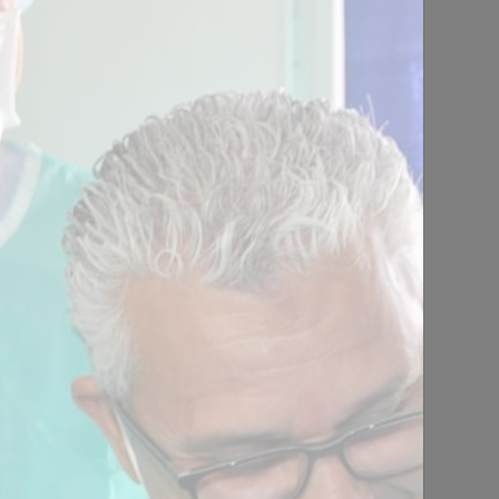
N
isible dès demain dans votre
Annecy
1 jour - 8 heures de 08h30 à
18h30
00 € / assistant(e))