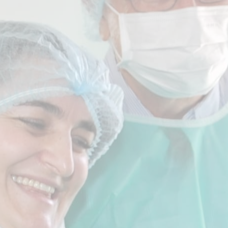
JOURNÉE INITIATIO
Commencez l'orthodontie inv
cabinet.
Initiation
Pauses et déjeuner
Venir avec ses Assistant(e)s
(1
900€