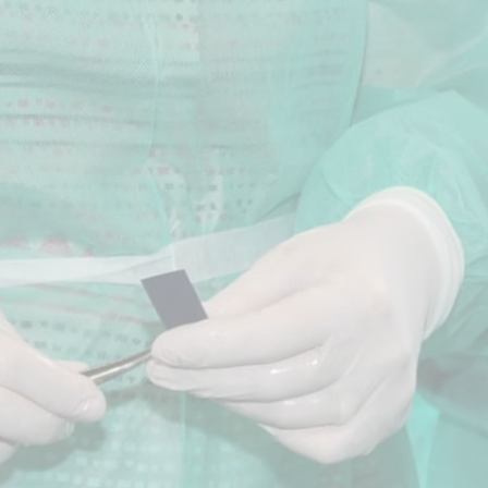
ticipants ayant suivi cette formation se sont aussi intére
sultats sont communiqués immédiatement
formations suivantes
 l’orthodontie par aligneur transparent et être autonome 
plus classiques
 PÉDAGOGIQUES
ntie par aligneurs dans une activité d’omnipratique
: classification & comprendre les causes
dentaire particulière aux aligneurs
ls informatiques de soumission de cas : le site internet
ification et validation des plans de traitements
 prescription du collage des taquets et des stripping
ESTHETIQUE
La photographie dentaire esthétique et
théorique :
chirurgicale
De 09h00 à 18h00
s et principes fondamentaux de l’occlusion,
 en orthodontie,
hodontique,
système de gouttières orthodontiques transparentes Smiler
Découvrir