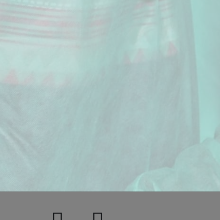
urgicale, pose des implants, choix des piliers,
inet/labo
fauteuil – édentement partiel
FORMATIONS RÉSERVÉES AUX CHIRURGIENS-DENTISTES
ement complet
urgicale, pose des implants, répartition des
NOUS FAIRE CONFIANCE
 piliers, communication cabinet/labo,
se en charge immédiate
Pourquoi se former avec Biotech Dental Academy
fauteuil – édentement complet
si vous êtes en situation de handicap vous pouvez contacte
 60 85
Plusieurs modalités
A
de règlement disponibles