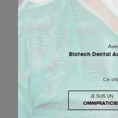
Ave
Télécharger la pla
Biotech Dental 
Détails du program
Prérequis :
Cette fo
Ce sit
Chirurgien-dentiste
Délai d’accès :
Les 
formation (selon dis
JE SUIS UN
Modalités d’évaluat
AJO
OMNIPRATICIE
Tout au long de la 
Les par
évaluation. Les ré