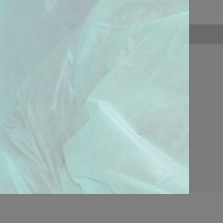
r notre référent
ccompagnement
sur-mesure