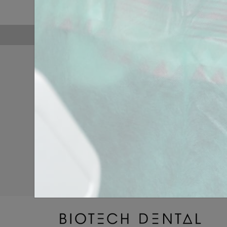
• Planification chir
communication cab
• Cas cliniques au 
PROGRAMME
Protocole - édent
• Planification chir
implants, choix des
intérêts pour la mi
• Cas cliniques au 
Accessibilité pmr :
handicap 04 86 17
Paiement
100% sécurisé