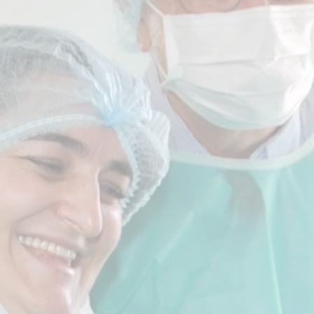
PROTHÈSE TÉLESCO
PORTÉE
Concept Perfect Link.
Confirmé
Pause et déjeuner compris
600€