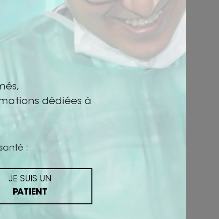
més,
rmations dédiées à
ur médical :
santé :
le début de la
JE SUIS UN
ER !
PATIENT
sts d’auto-
ssés aux