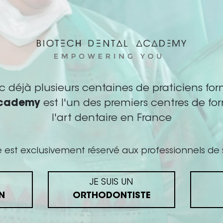
INFORMATIONS PRATIQUES
c déjà plusieurs centaines de praticiens for
quette PDF
Academy
est l'un des premiers centres de fo
l'art dentaire en France
me
rmation est destinée aux personnes évoluant dans le secte
e est exclusivement réservé aux professionnels de 
 et assistante dentaire
inscriptions peuvent être réalisées jusqu’à 1 semaine avant 
ponibilités)
JE SUIS UN
ion :
UTEZ DE LA VALEUR A VOTRE METI
N
ORTHODONTISTE
formation : Les participants sont invités à répondre à des te
ticipants ayant suivi cette formation se sont aussi intére
sultats sont communiqués immédiatement