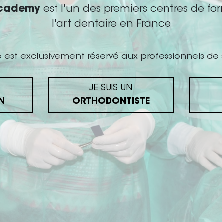
Academy
est l'un des premiers centres de fo
l'art dentaire en France
e est exclusivement réservé aux professionnels de 
JE SUIS UN
Parcourir
N
ORTHODONTISTE
>
FAQ
>
Intervenants
>
Nos centres
CGV/CGU
Politique de protection