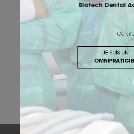
Biotech Dental 
Ce sit
JE SUIS UN
Nos Formations
OMNIPRATICIE
>
Implantologie
>
Biotech Dental Ortho - Orthodontiste
>
Orthodontie Invisible - Dentiste
>
Acide Hyaluronique
>
1000 sourires du Maroc
>
Esthetique
>
Prothèse dentaire
>
Assistant(e)
© BIOTECH DENTAL ACADEMY 2019