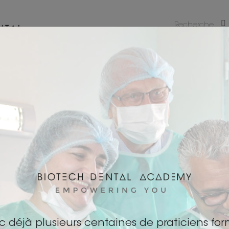
NO
 avec BDA
Connexion avec LaGalaxy
S'ins
z l’email et le mot de passe de votre compte LaGalaxy
c déjà plusieurs centaines de praticiens for