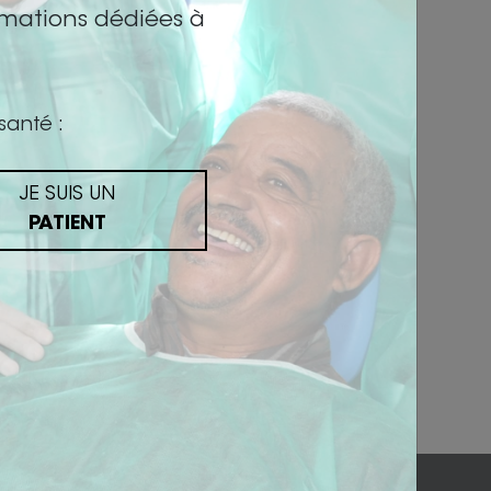
rmations dédiées à
santé :
JE SUIS UN
Nous contacter
PATIENT
PARIS
36 Rue des Petits champs - 75002 Paris
+ 33 (0)6 26 30 40 46
SALON-DE-PROVENCE
305 allées de Craponne - 13300 Salon-de-Provence
+ 33 (0)4 90 44 60 60
academy@biotech-dental.com
 des données
Plan du site
Mentions légales
Cookies