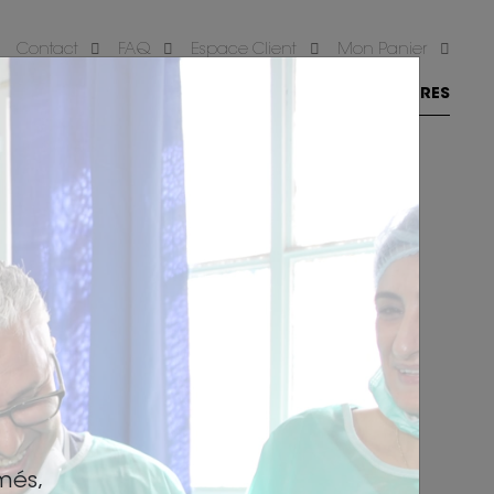
Contact
FAQ
Espace Client
Mon Panier
S FORMATIONS
NOS INTERVENANTS
NOS CENTRES
crire
més,