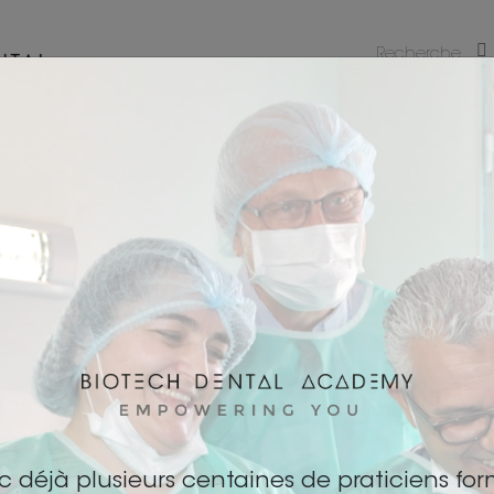
NO
Connexion avec
n avec BDA
S'ins
LaGalaxy
uvenir de moi ?
c déjà plusieurs centaines de praticiens for