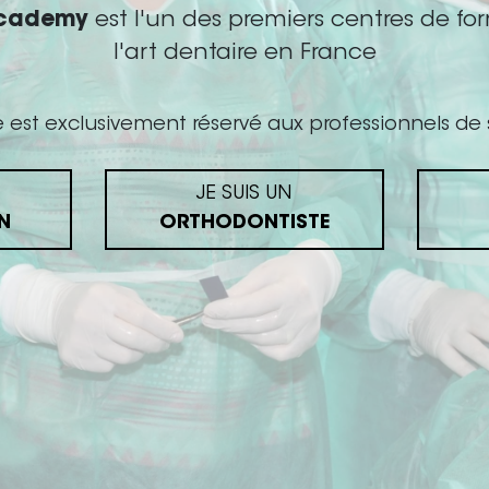
Academy
est l'un des premiers centres de fo
BDA oublié ?
l'art dentaire en France
e est exclusivement réservé aux professionnels de 
JE SUIS UN
Parcourir
N
ORTHODONTISTE
>
FAQ
>
Intervenants
>
Nos centres