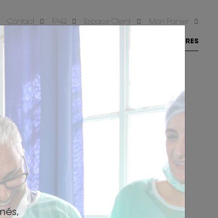
Contact
FAQ
Espace Client
Mon Panier
S FORMATIONS
NOS INTERVENANTS
NOS CENTRES
crire
més,