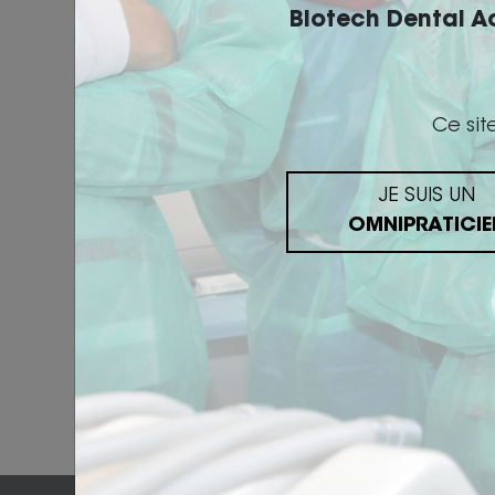
Biotech Dental 
Mot de passe 
Ce sit
JE SUIS UN
Nos Formations
OMNIPRATICIE
>
Implantologie
>
Biotech Dental Ortho - Orthodontiste
>
Orthodontie Invisible - Dentiste
>
Acide Hyaluronique
>
1000 sourires du Maroc
>
Esthetique
>
Prothèse dentaire
>
Assistant(e)