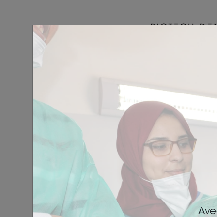
Connexio
Se so
Ave